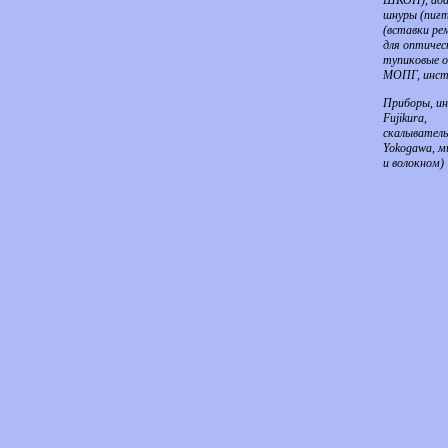
ШКОН), ада
шнуры (пи
(вставки ре
для оптичес
тупиковые 
МОПГ, инст
Приборы, и
Fujikura,
скалывател
Yokogawa, м
и волокном)