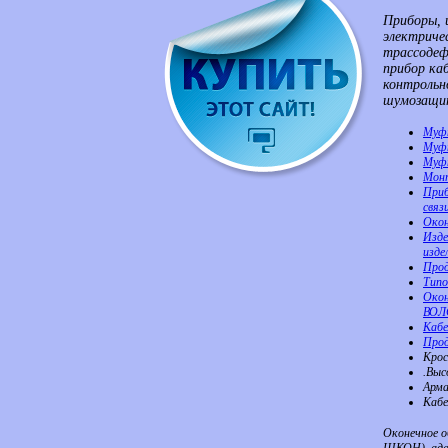
Приборы, 
электриче
трассодеф
прибор ка
контрольн
шумозащит
Муфт
Муфт
Муфт
Мон
Приб
связ
Окон
Изде
изде
Про
Типо
Окон
ВОЛ
Кабе
Прод
Крос
.Выс
Арм
Кабе
Оконечное 