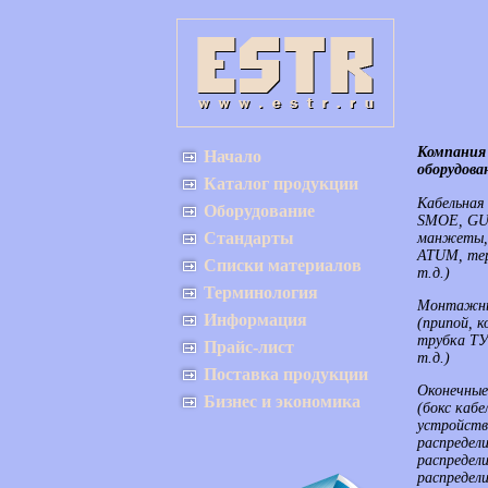
Компания
Начало
оборудова
Каталог продукции
Кабельная
Оборудование
SMOE, GU
Стандарты
манжеты,
ATUM, тер
Списки материалов
т.д.)
Терминология
Монтажные
Информация
(припой, к
трубка ТУТ
Прайс-лист
т.д.)
Поставка продукции
Оконечные
Бизнес и экономика
(бокс каб
устройств
распредел
распреде
распредел